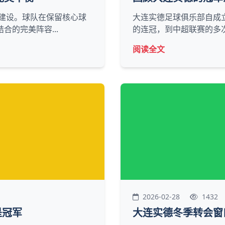
容建设。球队在保留核心球
大连实德足球俱乐部自成
的完美阵容...
的连冠，到中超联赛的多次
阅读全文
2026-02-28
1432
是冠军
大连实德冬季转会窗