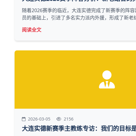
随着2026赛季的临近，大连实德完成了新赛季的阵
员的基础上，引进了多名实力派内外援，形成了新老结合
阅读全文
2026-03-05
2156
大连实德新赛季主教练专访：我们的目标