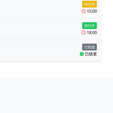
待开始
15:00
进行中
18:00
已完成
已结束