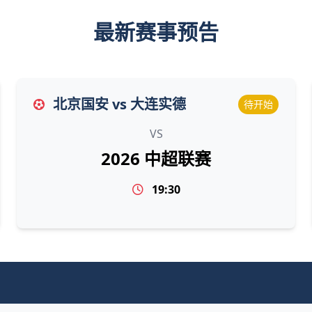
最新赛事预告
北京国安 vs 大连实德
待开始
VS
2026 中超联赛
19:30