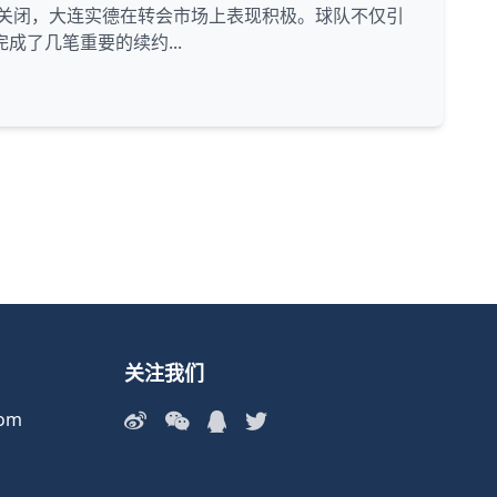
经关闭，大连实德在转会市场上表现积极。球队不仅引
成了几笔重要的续约...
关注我们
com