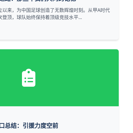
立以来，为中国足球创造了无数辉煌时刻。从甲A时代
登顶，球队始终保持着顶级竞技水平...
口总结：引援力度空前