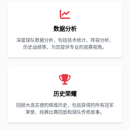
数据分析
深度球队数据分析，包括技术统计、阵容分析、
历史战绩等，为您提供专业的观赛视角。
历史荣耀
回顾大连实德的辉煌历史，包括获得的所有冠军
荣誉、经典比赛回放和球队传奇故事。