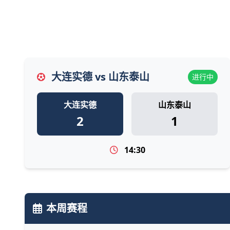
大连实德 vs 山东泰山
进行中
大连实德
山东泰山
2
1
14:30
本周赛程