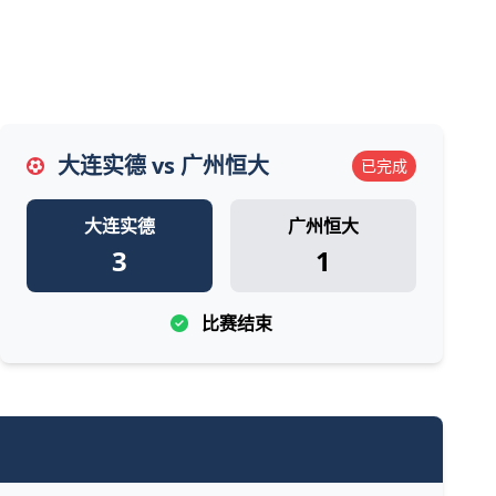
大连实德 vs 广州恒大
已完成
大连实德
广州恒大
3
1
比赛结束